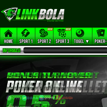
‹
HOME
SPORT 1
SPORT 2
SPORT 3
TOGEL
▼
POKER
INFORMASI